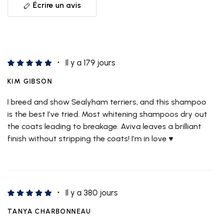
Écrire un avis
Il y a 179 jours
KIM GIBSON
I breed and show Sealyham terriers, and this shampoo
is the best I’ve tried. Most whitening shampoos dry out
the coats leading to breakage. Aviva leaves a brilliant
finish without stripping the coats! I’m in love ♥️
Il y a 380 jours
TANYA CHARBONNEAU