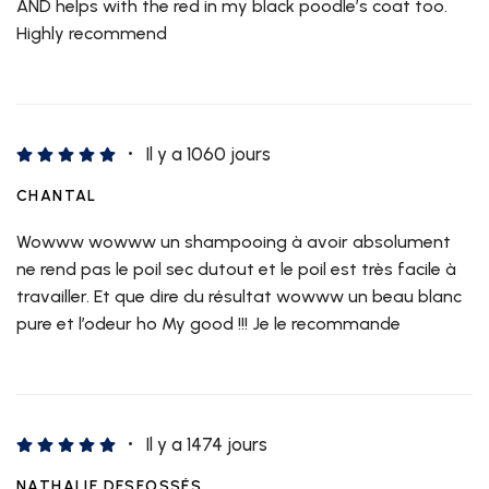
AND helps with the red in my black poodle’s coat too.
Highly recommend
Il y a 1060 jours
CHANTAL
Wowww wowww un shampooing à avoir absolument
ne rend pas le poil sec dutout et le poil est très facile à
travailler. Et que dire du résultat wowww un beau blanc
pure et l’odeur ho My good !!! Je le recommande
Il y a 1474 jours
NATHALIE DESFOSSÉS