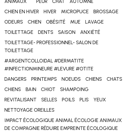
ANIMAUX
PEUR
CHAT
AUTOMNE
CHIEN EN HIVER
HIVER
MICROPUCE
BROSSAGE
ODEURS
CHIEN
OBÉSITÉ
MUE
LAVAGE
TOILETTAGE
DENTS
SAISON
ANXIÉTÉ
TOILETTAGE- PROFESSIONNEL- SALON DE
TOILETTAGE
#ARGENTCOLLOIDAL #DERMATITE
#INFECTIONMINEURE #LEVURE #OTITE
DANGERS
PRINTEMPS
NOEUDS
CHIENS
CHATS
CHIENS
BAIN
CHIOT
SHAMPOING
REVITALISANT
SELLES
POILS
PLIS
YEUX
NETTOYAGE OREILLES
IMPACT ÉCOLOGIQUE ANIMAL ÉCOLOGIE ANIMAUX
DE COMPAGNIE RÉDUIRE EMPREINTE ÉCOLOGIQUE