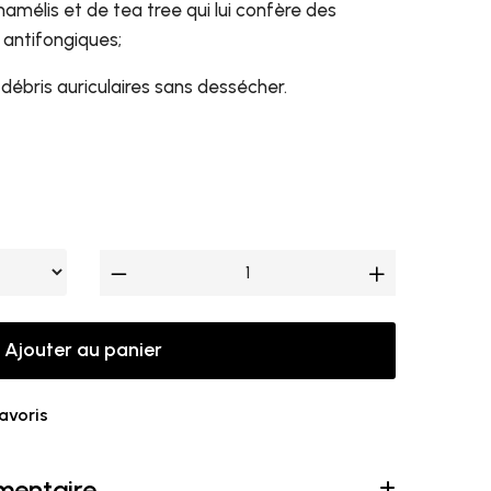
amélis et de tea tree qui lui confère des
 antifongiques;
 débris auriculaires sans dessécher.
Ajouter au panier
favoris
mentaire