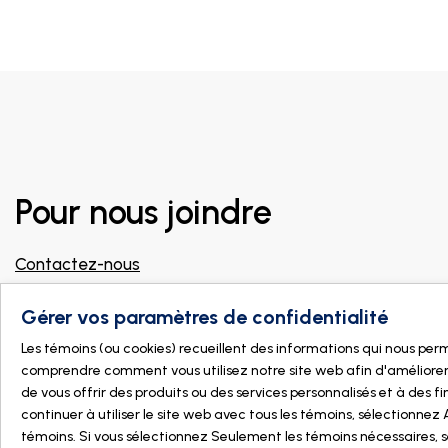
Pour nous joindre
Contactez-nous
info@dogmanature.com
Gérer vos paramètres de confidentialité
Joignez notre groupe Facebook pour
professionnels !
Les témoins (ou cookies) recueillent des informations qui nous pe
comprendre comment vous utilisez notre site web afin d'améliorer
Trouver un magasin
de vous offrir des produits ou des services personnalisés et à des fin
continuer à utiliser le site web avec tous les témoins, sélectionnez 
témoins. Si vous sélectionnez Seulement les témoins nécessaires, s