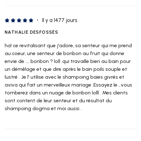
Il y a 1477 jours
NATHALIE DESFOSSÉS
ha! ce revitalisant que j'adore, sa senteur qui me prend
au coeur, une senteur de bonbon au fruit qui donne
envie de .... bonbon ? loll .qui travaille bien au bain pour
un démêlage et que dire après le bain poils souple et
lustré . Je l' utilise avec le shampoing baies givrés et
aviva qui fait un merveilleux mariage .Essayez le , vous
tomberez dans un nuage de bonbon lolll . Mes clients
sont content de leur senteur et du résultat du
shampoing dogma et moi aussi .