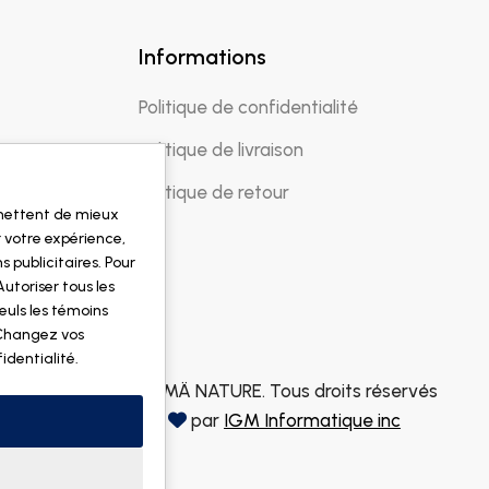
Informations
Politique de confidentialité
Politique de livraison
Politique de retour
rmettent de mieux
 votre expérience,
s publicitaires. Pour
Autoriser tous les
euls les témoins
 Changez vos
fidentialité
.
© 2026 DOGMÄ NATURE. Tous droits réservés
Fait avec
par
IGM Informatique inc