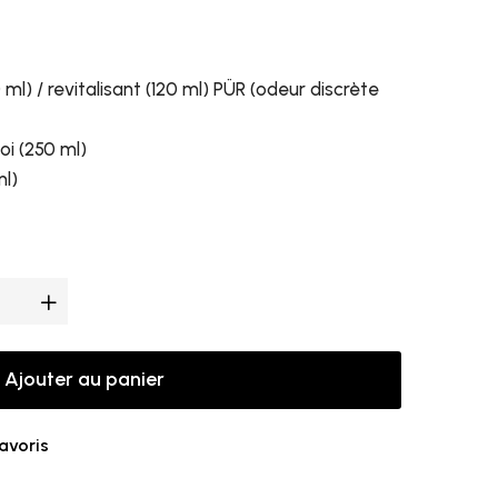
l) / revitalisant (120 ml) PÜR (odeur discrète
oi (250 ml)
ml)
Ajouter au panier
favoris