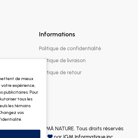
Informations
Politique de confidentialité
Politique de livraison
Politique de retour
rmettent de mieux
 votre expérience,
s publicitaires. Pour
Autoriser tous les
euls les témoins
 Changez vos
fidentialité
.
© 2026 DOGMÄ NATURE. Tous droits réservés
Fait avec
par
IGM Informatique inc