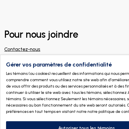
Pour nous joindre
Contactez-nous
info@dogmanature.com
Gérer vos paramètres de confidentialité
Joignez notre groupe Facebook pour
professionnels !
Les témoins (ou cookies) recueillent des informations qui nous pe
comprendre comment vous utilisez notre site web afin d'améliorer
Trouver un magasin
de vous offrir des produits ou des services personnalisés et à des fin
continuer à utiliser le site web avec tous les témoins, sélectionnez 
témoins. Si vous sélectionnez Seulement les témoins nécessaires, s
nécessaires au bon fonctionnement du site web seront autorisés.
préférences en tout temps en visitant notre
notre politique de con
Autoriser tous les témoins